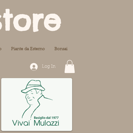
store
o
Piante da Esterno
Bonsai
Log In