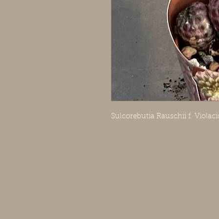
Sulcorebutia Rauschii f. Violac