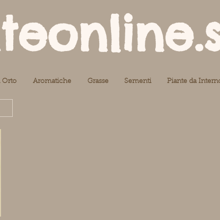
teonline.
 Orto
Aromatiche
Grasse
Sementi
Piante da Intern