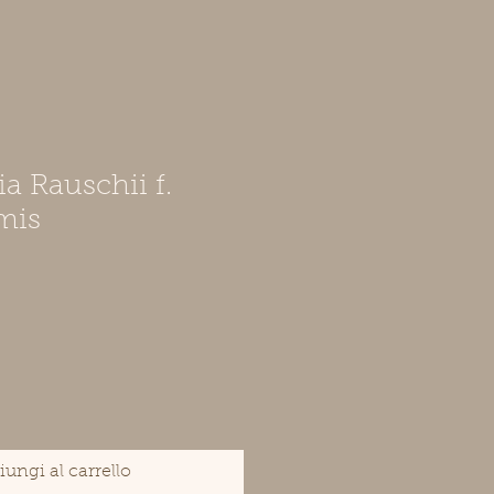
a Rauschii f.
mis
ungi al carrello