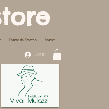
store
o
Piante da Esterno
Bonsai
Log In