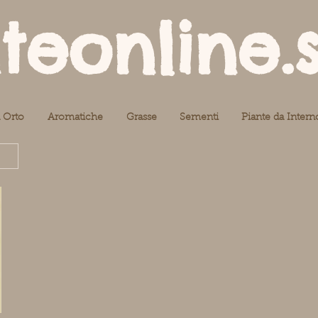
teonline.
 Orto
Aromatiche
Grasse
Sementi
Piante da Intern