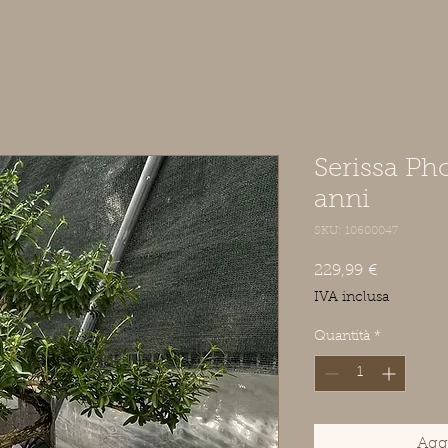
Serissa Ph
anni
SKU: 10600047
Prezzo
229,99 €
IVA inclusa
Quantità
*
Aggi