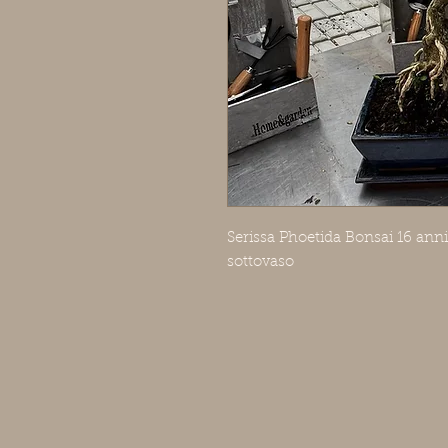
Serissa Phoetida Bonsai 16 ann
sottovaso