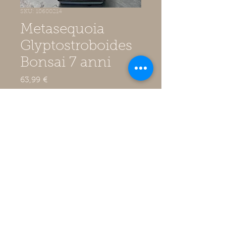
SKU: 10600214
Metasequoia
Glyptostroboides
Bonsai 7 anni
Prezzo
63,99 €
IVA inclusa
Quantità
*
Aggiungi al carrello
Metasequoia Glyptostroboides
Bonsai 7 anni in vaso ceramica da
16 cm con sottovaso