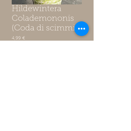
Hildewintera
Colademononis
(Coda di scimmia)
Prezzo
4,99 €
IVA inclusa
Quantità
*
Aggiungi al carrello
Hildewintera Colademononis
(Coda di scimmia) in vaso da 6,5
cm