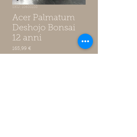
SKU: 10600108
Acer Palmatum
Deshojo Bonsai
12 anni
Prezzo
165,99 €
IVA inclusa
Quantità
*
Aggiungi al carrello
Acer Palmatum Deshojo Bonsai
12 anni in vaso ceramica da 26
cm con sottovaso